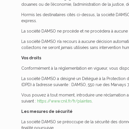
douanes ou de l’économie, l’administration de la justice, de
Hormis les destinataires cités ci-dessus, la société DAM
express.
La société DAMSO ne procède et ne procèdera à aucune v
La société DAMSO n’a recours à aucune décision automati
collectons ne seront jamais utilisées sans intervention hu
Vos droits
Conformément à la réglementation en vigueur, vous dispo
La société DAMSO a désigné un Délégué à la Protection d
(DPD) à l’adresse suivante : DAMSO, 550 rue des Marvays
Vous pouvez à tout moment, introduire une réclamation aup
suivant :
https://www.cnil.fr/fr/plaintes
.
Les mesures de sécurité
La société DAMSO se préoccupe de la sécurité des données
finalité poursuivie.