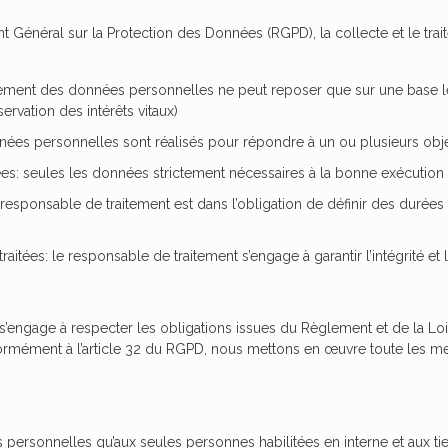
t Général sur la Protection des Données (RGPD), la collecte et le tr
traitement des données personnelles ne peut reposer que sur une base lé
ervation des intérêts vitaux)
données personnelles sont réalisés pour répondre à un ou plusieurs obje
ées: seules les données strictement nécessaires à la bonne exécution 
 responsable de traitement est dans l’obligation de définir des duré
traitées: le responsable de traitement s’engage à garantir l’intégrité et
’engage à respecter les obligations issues du Règlement et de la Loi 
ormément à l’article 32 du RGPD, nous mettons en œuvre toute les me
rsonnelles qu’aux seules personnes habilitées en interne et aux tiers