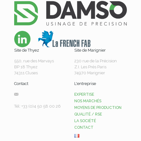
Site de Thyez
Site de Marignier
550, rue des Marvays
230 rue de la Précision
BP 18 Thyez
Z.I. Les Prés Paris
74311 Cluses
74970 Marignier
Contact
L'entreprise
EXPERTISE
NOS MARCHÉS
Tél: +33 (0)4 50 58 00 26
MOYENS DE PRODUCTION
QUALITÉ / RSE
LA SOCIÉTÉ
CONTACT