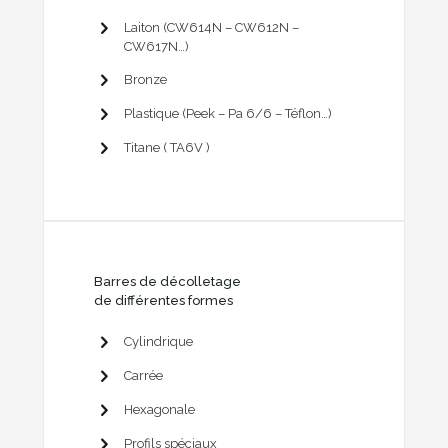
Laiton (CW614N – CW612N –
CW617N…)
Bronze
Plastique (Peek – Pa 6/6 – Téflon…)
Titane ( TA6V )
Barres de décolletage
de différentes formes
Cylindrique
Carrée
Hexagonale
Profils spéciaux