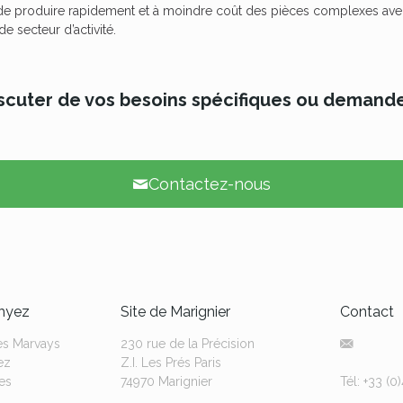
e produire rapidement et à moindre coût des pièces complexes avec 
de secteur d’activité.
cuter de vos besoins spécifiques ou demande
Contactez-nous
Thyez
Site de Marignier
Contact
es Marvays
230 rue de la Précision
ez
Z.I. Les Prés Paris
es
74970 Marignier
Tél: +33 (