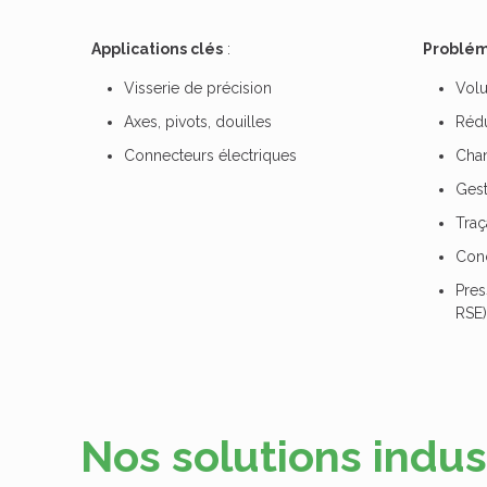
Applications clés
:
Problém
Visserie de précision
Volu
Axes
,
pivots
,
douilles
Rédu
Connecteurs électriques
Chan
Gest
Traç
Conc
Pres
RSE)
Nos solutions indus