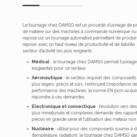
Le
tournage
chez DAMSO est un procédé d’usinage de préci
de matière sur des
machines à commande numérique
ou 
repose sur un
tournage automatisé
permettant de produi
reprise, avec un haut niveau de productivité et de fiabilit
secteur d’activité les plus exigeants :
Médical
: le
tournage
chez DAMSO permet l’usinag
exigeantes pour ce secteur.
Aéronautique
: le secteur requiert des composants
plus légers, précis et sûrs, renforçant l’importance de
performance des machines, la norme
EN 9100
acqui
répondre à ces demandes.
Électronique et connectique
: l’évolution vers de
plus miniaturisés et complexes demande des capacit
pièces en grande série et l’utilisation des métaux non 
Nucléaire
: utilisé pour des
composants soumis à de
(température, radiation), le tournage chez DAMSO gara