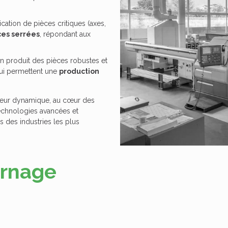
ication de
pièces critiques
(axes,
ces serrées
, répondant aux
on produit des
pièces robustes et
qui permettent une
production
teur dynamique, au cœur des
technologies avancées et
des industries les plus
urnage