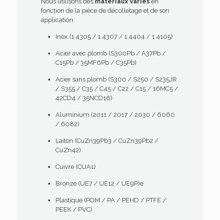
Nous utilisons des
matériaux variés
en
fonction de la
pièce de décolletage
et de son
application.
Inox (1.4305 / 1.4307 / 1.4404 / 1.4105)
Acier avec plomb (S300Pb / A37Pb /
C15Pb / 35MF6Pb / C35Pb)
Acier sans plomb (S300 / S250 / S235JR
/ S355 / C35 / C45 / C22 / C15 / 16MC5 /
42CD4 / 35NCD16)
Aluminium (2011 / 2017 / 2030 / 6060
/ 6082)
Laiton (CuZn39Pb3 / CuZn39Pb2 /
CuZn42)
Cuivre (CUA1)
Bronze (UE7 / UE12 / UE9P)e
Plastique (POM / PA / PEHD / PTFE /
PEEK / PVC)