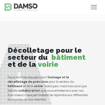
Décolletage pour le
secteur du
bâtiment
et de la
voirie
Nous sommes équipés pour
l’
usinage
et le
décolletage de précision
pour le secteur du
bâtiment
et de la
voirie
. Notre parc machines ainsi que
l’étroite
collaboration
que nous entretenons avec nos
fournisseurs nous permettent de
répondre aux différentes
contraintes de ces marchés.